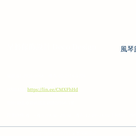
呈藝傢飾設計 Deco Design
風琴簾
電話:02-2916-0968｜傳真:02-2916-0228
客服LINE:
https://lin.ee/CMXFhHd
地址:新北市新店區北新路2段68-1號
營業時間:週一~週五:09:30~20:00｜週六:12:00~18:00｜例假日:預
Copyright © 2023 | 呈藝傢飾設計